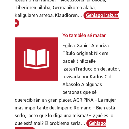
Tiberioren biloba, Germanikoren alaba,
Kaligularen arreba, Klaudioren…
Gehiago irakurri
»
Yo también sé matar
Egilea: Xabier Amuriza.
Título original: Nik ere
badakit hiltzaile
izatenTraducción del autor,
revisada por Karlos Cid
Abasolo A algunas
personas que sé
querecibirán un gran placer. AGRIPINA – La mujer
más importante del Imperio Romano – Bien está
serlo, ¡pero que lo diga una misma! – ¿Qué es lo
que está mal? El problema sería…
Gehiago