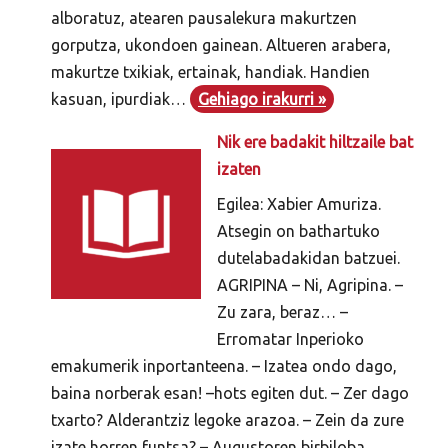
alboratuz, atearen pausalekura makurtzen
gorputza, ukondoen gainean. Altueren arabera,
makurtze txikiak, ertainak, handiak. Handien
kasuan, ipurdiak…
Gehiago irakurri »
Nik ere badakit hiltzaile bat
izaten
Egilea: Xabier Amuriza.
Atsegin on bathartuko
dutelabadakidan batzuei.
AGRIPINA – Ni, Agripina. –
Zu zara, beraz… –
Erromatar Inperioko
emakumerik inportanteena. – Izatea ondo dago,
baina norberak esan! –hots egiten dut. – Zer dago
txarto? Alderantziz legoke arazoa. – Zein da zure
izate horren funtsa? – Augustoren birbiloba,