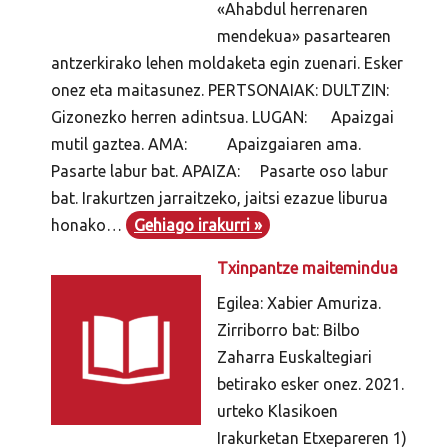
«Ahabdul herrenaren
mendekua» pasartearen
antzerkirako lehen moldaketa egin zuenari. Esker
onez eta maitasunez. PERTSONAIAK: DULTZIN:
Gizonezko herren adintsua. LUGAN: Apaizgai
mutil gaztea. AMA: Apaizgaiaren ama.
Pasarte labur bat. APAIZA: Pasarte oso labur
bat. Irakurtzen jarraitzeko, jaitsi ezazue liburua
honako…
Gehiago irakurri »
Txinpantze maitemindua
Egilea: Xabier Amuriza.
Zirriborro bat: Bilbo
Zaharra Euskaltegiari
betirako esker onez. 2021.
urteko Klasikoen
Irakurketan Etxepareren 1)