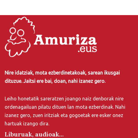
Nire idatziak, mota ezberdinetakoak, sarean ikusgai
dituzue. Jaitsi ere bai, doan, nahi izanez gero.
Leiho honetatik sareratzen joango naiz denborak nire
ordenagailuan pilatu dituen lan mota ezberdinak. Nahi
izanez gero, zuen iritziak eta gogoetak ere esker onez
hartuak izango dira.
Liburuak, audioak...