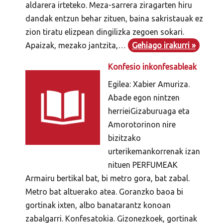
aldarera irteteko. Meza-sarrera ziragarten hiru
dandak entzun behar zituen, baina sakristauak ez
zion tiratu elizpean dingilizka zegoen sokari.
Apaizak, mezako jantzita,…
Gehiago irakurri »
Konfesio inkonfesableak
Egilea: Xabier Amuriza.
Abade egon nintzen
herrieiGizaburuaga eta
Amorotorinon nire
bizitzako
urterikemankorrenak izan
nituen PERFUMEAK
Armairu bertikal bat, bi metro gora, bat zabal.
Metro bat altuerako atea. Goranzko baoa bi
gortinak ixten, albo banatarantz konoan
zabalgarri. Konfesatokia. Gizonezkoek, gortinak