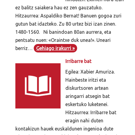
ez balitz saiakera hau ez zen gauzatuko.
Hitzaurrea: Aspaldiko Bernat! Banuen gogoa zuri
gutun bat idazteko. Zu 80 urtez bizi izan zinen.
1480-1560. Ni banindoan 80an aurrera, eta
pentsatu nuen: «Oraintxe duk unea!». Uneari
berriz…
Gehiago irakurri »
Irribarre bat
Egilea: Xabier Amuriza.
Hainbeste iritzi eta
diskurtsoren artean
aringarri atsegin bat
eskertuko luketenei.
Hitzaurrea: Irribarre bat
eragin nahi duten
kontakizun hauek euskaldunen ingenioa dute