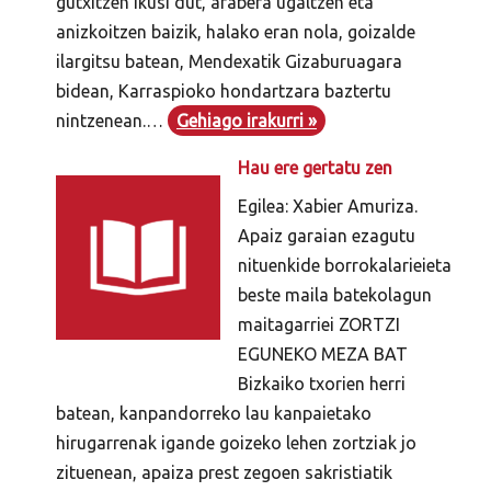
gutxitzen ikusi dut, arabera ugaltzen eta
anizkoitzen baizik, halako eran nola, goizalde
ilargitsu batean, Mendexatik Gizaburuagara
bidean, Karraspioko hondartzara baztertu
nintzenean.…
Gehiago irakurri »
Hau ere gertatu zen
Egilea: Xabier Amuriza.
Apaiz garaian ezagutu
nituenkide borrokalarieieta
beste maila batekolagun
maitagarriei ZORTZI
EGUNEKO MEZA BAT
Bizkaiko txorien herri
batean, kanpandorreko lau kanpaietako
hirugarrenak igande goizeko lehen zortziak jo
zituenean, apaiza prest zegoen sakristiatik