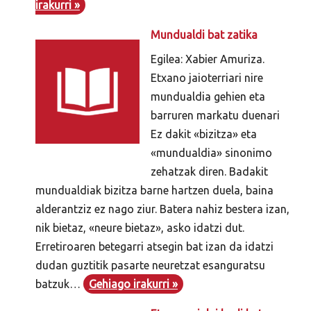
irakurri »
Mundualdi bat zatika
Egilea: Xabier Amuriza.
Etxano jaioterriari nire
mundualdia gehien eta
barruren markatu duenari
Ez dakit «bizitza» eta
«mundualdia» sinonimo
zehatzak diren. Badakit
mundualdiak bizitza barne hartzen duela, baina
alderantziz ez nago ziur. Batera nahiz bestera izan,
nik bietaz, «neure bietaz», asko idatzi dut.
Erretiroaren betegarri atsegin bat izan da idatzi
dudan guztitik pasarte neuretzat esanguratsu
batzuk…
Gehiago irakurri »