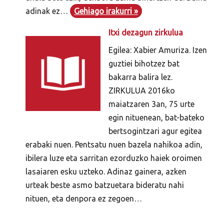
adinak ez…
Gehiago irakurri »
Itxi dezagun zirkulua
Egilea: Xabier Amuriza. Izen
guztiei bihotzez bat
bakarra balira lez.
ZIRKULUA 2016ko
maiatzaren 3an, 75 urte
egin nituenean, bat-bateko
bertsogintzari agur egitea
erabaki nuen. Pentsatu nuen bazela nahikoa adin,
ibilera luze eta sarritan ezorduzko haiek oroimen
lasaiaren esku uzteko. Adinaz gainera, azken
urteak beste asmo batzuetara bideratu nahi
nituen, eta denpora ez zegoen…