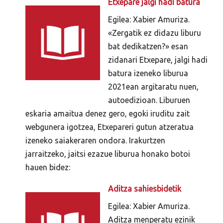
Etxepare jalgi hadi batura
Egilea: Xabier Amuriza.
«Zergatik ez didazu liburu
bat dedikatzen?» esan
zidanari Etxepare, jalgi hadi
batura izeneko liburua
2021ean argitaratu nuen,
autoedizioan. Liburuen
eskaria amaitua denez gero, egoki iruditu zait
webgunera igotzea, Etxepareri gutun atzeratua
izeneko saiakeraren ondora. Irakurtzen
jarraitzeko, jaitsi ezazue liburua honako botoi
hauen bidez:
Aditza sahiesbidetik
Egilea: Xabier Amuriza.
Aditza menperatu ezinik