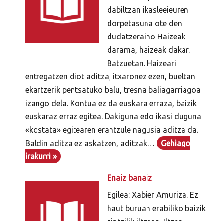
dabiltzan ikasleeieuren
dorpetasuna ote den
dudatzeraino Haizeak
darama, haizeak dakar.
Batzuetan. Haizeari
entregatzen diot aditza, itxaronez ezen, bueltan
ekartzerik pentsatuko balu, tresna baliagarriagoa
izango dela. Kontua ez da euskara erraza, baizik
euskaraz erraz egitea. Dakiguna edo ikasi duguna
«kostata» egitearen erantzule nagusia aditza da.
Baldin aditza ez askatzen, aditzak…
Gehiago
irakurri »
Enaiz banaiz
Egilea: Xabier Amuriza. Ez
haut buruan erabiliko baizik