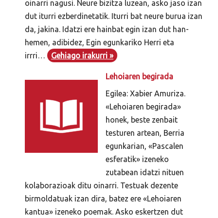
oinarri nagusi. Neure bizitza luzean, asko jaso izan
dut iturri ezberdinetatik. Iturri bat neure burua izan
da, jakina. Idatzi ere hainbat egin izan dut han-
hemen, adibidez, Egin egunkariko Herri eta
irrri…
Gehiago irakurri »
Lehoiaren begirada
Egilea: Xabier Amuriza.
«Lehoiaren begirada»
honek, beste zenbait
testuren artean, Berria
egunkarian, «Pascalen
esferatik» izeneko
zutabean idatzi nituen
kolaborazioak ditu oinarri. Testuak dezente
birmoldatuak izan dira, batez ere «Lehoiaren
kantua» izeneko poemak. Asko eskertzen dut