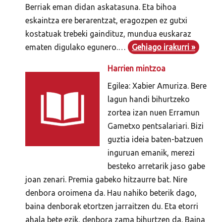
Berriak eman didan askatasuna. Eta bihoa
eskaintza ere berarentzat, eragozpen ez gutxi
kostatuak trebeki gaindituz, mundua euskaraz
ematen digulako egunero.…
Gehiago irakurri »
Harrien mintzoa
Egilea: Xabier Amuriza. Bere
lagun handi bihurtzeko
zortea izan nuen Erramun
Gametxo pentsalariari. Bizi
guztia ideia baten-batzuen
inguruan emanik, merezi
besteko arretarik jaso gabe
joan zenari. Premia gabeko hitzaurre bat. Nire
denbora oroimena da. Hau nahiko beterik dago,
baina denborak etortzen jarraitzen du. Eta etorri
ahala bete ezik, denbora zama bihurtzen da. Baina