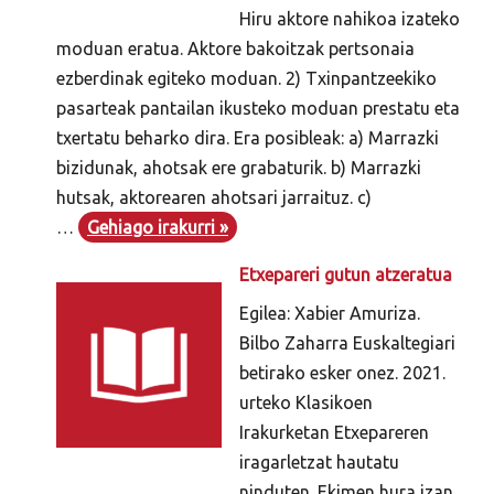
Hiru aktore nahikoa izateko
moduan eratua. Aktore bakoitzak pertsonaia
ezberdinak egiteko moduan. 2) Txinpantzeekiko
pasarteak pantailan ikusteko moduan prestatu eta
txertatu beharko dira. Era posibleak: a) Marrazki
bizidunak, ahotsak ere grabaturik. b) Marrazki
hutsak, aktorearen ahotsari jarraituz. c)
…
Gehiago irakurri »
Etxepareri gutun atzeratua
Egilea: Xabier Amuriza.
Bilbo Zaharra Euskaltegiari
betirako esker onez. 2021.
urteko Klasikoen
Irakurketan Etxepareren
iragarletzat hautatu
ninduten. Ekimen hura izan