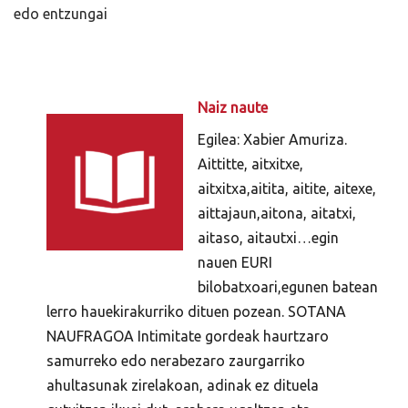
edo entzungai
Naiz naute
Egilea: Xabier Amuriza.
Aittitte, aitxitxe,
aitxitxa,aitita, aitite, aitexe,
aittajaun,aitona, aitatxi,
aitaso, aitautxi…egin
nauen EURI
bilobatxoari,egunen batean
lerro hauekirakurriko dituen pozean. SOTANA
NAUFRAGOA Intimitate gordeak haurtzaro
samurreko edo nerabezaro zaurgarriko
ahultasunak zirelakoan, adinak ez dituela