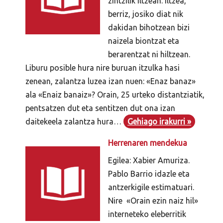
zintzilik iltzean. Iltzea,
berriz, josiko diat nik
dakidan bihotzean bizi
naizela biontzat eta
berarentzat ni hiltzean.
Liburu posible hura nire buruan itzulka hasi
zenean, zalantza luzea izan nuen: «Enaz banaz»
ala «Enaiz banaiz»? Orain, 25 urteko distantziatik,
pentsatzen dut eta sentitzen dut ona izan
daitekeela zalantza hura…
Gehiago irakurri »
Herrenaren mendekua
Egilea: Xabier Amuriza.
Pablo Barrio idazle eta
antzerkigile estimatuari.
Nire «Orain ezin naiz hil»
interneteko eleberritik