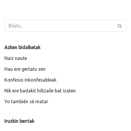
Azken bidalketak
Naiz naute
Hau ere gertatu zen
Konfesio inkonfesableak
Nik ere badakit hiltzaile bat izaten
Yo también sé matar
Iruzkin berriak