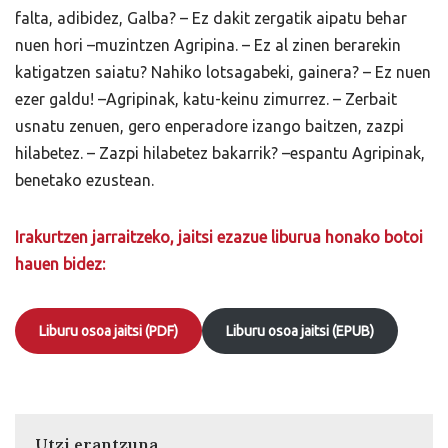
falta, adibidez, Galba? – Ez dakit zergatik aipatu behar
nuen hori –muzintzen Agripina. – Ez al zinen berarekin
katigatzen saiatu? Nahiko lotsagabeki, gainera? – Ez nuen
ezer galdu! –Agripinak, katu-keinu zimurrez. – Zerbait
usnatu zenuen, gero enperadore izango baitzen, zazpi
hilabetez. – Zazpi hilabetez bakarrik? –espantu Agripinak,
benetako ezustean.
Irakurtzen jarraitzeko, jaitsi ezazue liburua honako botoi
hauen bidez:
Liburu osoa jaitsi (PDF)
Liburu osoa jaitsi (EPUB)
Utzi erantzuna