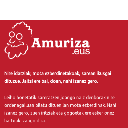
Nire idatziak, mota ezberdinetakoak, sarean ikusgai
dituzue. Jaitsi ere bai, doan, nahi izanez gero.
Leiho honetatik sareratzen joango naiz denborak nire
ordenagailuan pilatu dituen lan mota ezberdinak. Nahi
izanez gero, zuen iritziak eta gogoetak ere esker onez
hartuak izango dira.