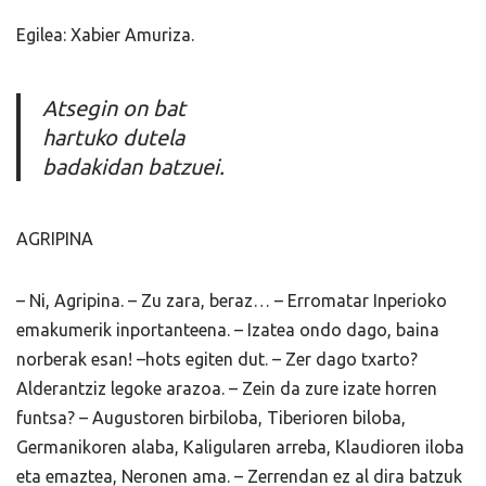
Egilea: Xabier Amuriza.
Atsegin on bat
hartuko dutela
badakidan batzuei.
AGRIPINA
– Ni, Agripina. – Zu zara, beraz… – Erromatar Inperioko
emakumerik inportanteena. – Izatea ondo dago, baina
norberak esan! –hots egiten dut. – Zer dago txarto?
Alderantziz legoke arazoa. – Zein da zure izate horren
funtsa? – Augustoren birbiloba, Tiberioren biloba,
Germanikoren alaba, Kaligularen arreba, Klaudioren iloba
eta emaztea, Neronen ama. – Zerrendan ez al dira batzuk