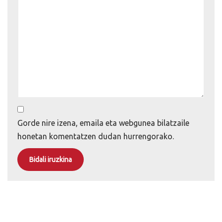
Gorde nire izena, emaila eta webgunea bilatzaile
honetan komentatzen dudan hurrengorako.