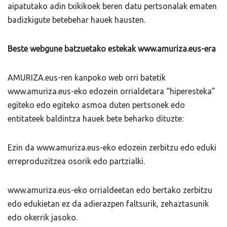
aipatutako adin txikikoek beren datu pertsonalak ematen
badizkigute betebehar hauek hausten.
Beste webgune batzuetako estekak www.amuriza.eus-era
AMURIZA.eus-ren kanpoko web orri batetik
www.amuriza.eus-eko edozein orrialdetara “hiperesteka”
egiteko edo egiteko asmoa duten pertsonek edo
entitateek baldintza hauek bete beharko dituzte:
Ezin da www.amuriza.eus-eko edozein zerbitzu edo eduki
erreproduzitzea osorik edo partzialki.
www.amuriza.eus-eko orrialdeetan edo bertako zerbitzu
edo edukietan ez da adierazpen faltsurik, zehaztasunik
edo okerrik jasoko.