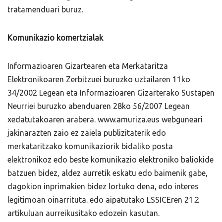
tratamenduari buruz.
Komunikazio komertzialak
Informazioaren Gizartearen eta Merkataritza
Elektronikoaren Zerbitzuei buruzko uztailaren 11ko
34/2002 Legean eta Informazioaren Gizarterako Sustapen
Neurriei buruzko abenduaren 28ko 56/2007 Legean
xedatutakoaren arabera. www.amuriza.eus webguneari
jakinarazten zaio ez zaiela publizitaterik edo
merkataritzako komunikaziorik bidaliko posta
elektronikoz edo beste komunikazio elektroniko baliokide
batzuen bidez, aldez aurretik eskatu edo baimenik gabe,
dagokion inprimakien bidez lortuko dena, edo interes
legitimoan oinarrituta. edo aipatutako LSSICEren 21.2
artikuluan aurreikusitako edozein kasutan.