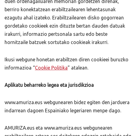
duen ordenagailuaren memorian gordetzen direnak,
berriro konektatzean erabiltzailearen lehentasunak
ezagutu ahal izateko. Erabiltzailearen disko gogorrean
gordetako cookieek ezin dituzte bertan dauden datuak
irakurri, informazio pertsonala sartu edo beste
hornitzaile batzuek sortutako cookieak irakurri.
Ikusi webgune honetan erabiltzen diren cookieei buruzko
informazioa “
Cookie Politika
” atalean.
Aplikatu beharreko legea eta jurisdikzioa
www.amuriza.eus webgunearen bidez egiten den jarduera
indarrean dagoen Espainiako legeriaren menpe dago.
AMURIZA.eus eta www.amuriza.eus webgunearen