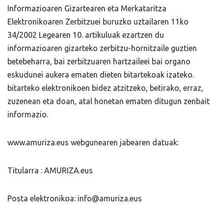
Informazioaren Gizartearen eta Merkataritza
Elektronikoaren Zerbitzuei buruzko uztailaren 11ko
34/2002 Legearen 10. artikuluak ezartzen du
informazioaren gizarteko zerbitzu-hornitzaile guztien
betebeharra, bai zerbitzuaren hartzaileei bai organo
eskudunei aukera ematen dieten bitartekoak izateko.
bitarteko elektronikoen bidez atzitzeko, betirako, erraz,
zuzenean eta doan, atal honetan ematen ditugun zenbait
informazio.
www.amuriza.eus webgunearen jabearen datuak:
Titularra : AMURIZA.eus
Posta elektronikoa: info@amuriza.eus