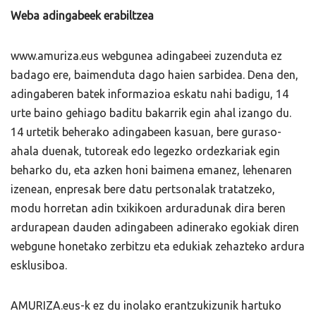
Weba adingabeek erabiltzea
www.amuriza.eus webgunea adingabeei zuzenduta ez
badago ere, baimenduta dago haien sarbidea. Dena den,
adingaberen batek informazioa eskatu nahi badigu, 14
urte baino gehiago baditu bakarrik egin ahal izango du.
14 urtetik beherako adingabeen kasuan, bere guraso-
ahala duenak, tutoreak edo legezko ordezkariak egin
beharko du, eta azken honi baimena emanez, lehenaren
izenean, enpresak bere datu pertsonalak tratatzeko,
modu horretan adin txikikoen arduradunak dira beren
ardurapean dauden adingabeen adinerako egokiak diren
webgune honetako zerbitzu eta edukiak zehazteko ardura
esklusiboa.
AMURIZA.eus-k ez du inolako erantzukizunik hartuko