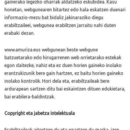
gainerako legezko oharrak aldatzeko eskubidea. Kasu
honetan, webgunearen bitartez edo hala eskatzen duenari
informazio-mezu bat bidaliz jakinaraziko diegu
erabiltzaileei, webgunea erabiltzen jarraitu nahi duten
erabaki dezan.
www.amuriza.eus webgunean beste webgune
batzuetarako edo hirugarrenen web orrietarako estekak
egon daitezke, nahiz eta ez duen horien gaineko inolako
erantzukizunik bere gain hartzen, ez baitu horien gaineko
inolako kontrolik. Hori dela eta, erabiltzaileak bere
ardurapean sartzen ditu bai eskaintzen dituen edukietara,
bai erabilera-baldintzak.
Copyright eta jabetza intelektuala
Erabiltzaileak aitortzen du eta onartzen du marka, izen