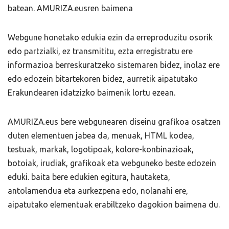
batean. AMURIZA.eusren baimena
Webgune honetako edukia ezin da erreproduzitu osorik
edo partzialki, ez transmititu, ezta erregistratu ere
informazioa berreskuratzeko sistemaren bidez, inolaz ere
edo edozein bitartekoren bidez, aurretik aipatutako
Erakundearen idatzizko baimenik lortu ezean.
AMURIZA.eus bere webgunearen diseinu grafikoa osatzen
duten elementuen jabea da, menuak, HTML kodea,
testuak, markak, logotipoak, kolore-konbinazioak,
botoiak, irudiak, grafikoak eta webguneko beste edozein
eduki. baita bere edukien egitura, hautaketa,
antolamendua eta aurkezpena edo, nolanahi ere,
aipatutako elementuak erabiltzeko dagokion baimena du.