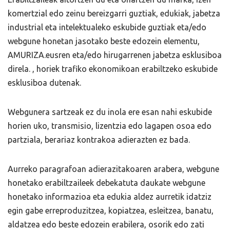
komertzial edo zeinu bereizgarri guztiak, edukiak, jabetza
industrial eta intelektualeko eskubide guztiak eta/edo
webgune honetan jasotako beste edozein elementu,
AMURIZA.eusren eta/edo hirugarrenen jabetza esklusiboa
direla. , horiek trafiko ekonomikoan erabiltzeko eskubide
esklusiboa dutenak.
Webgunera sartzeak ez du inola ere esan nahi eskubide
horien uko, transmisio, lizentzia edo lagapen osoa edo
partziala, berariaz kontrakoa adierazten ez bada.
Aurreko paragrafoan adierazitakoaren arabera, webgune
honetako erabiltzaileek debekatuta daukate webgune
honetako informazioa eta edukia aldez aurretik idatziz
egin gabe erreproduzitzea, kopiatzea, esleitzea, banatu,
aldatzea edo beste edozein erabilera, osorik edo zati