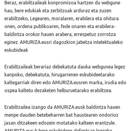
Beraz, erabiltzaileak konpromisoa hartzen du webgune
hau, bere edukiak eta zerbitzuak arduraz eta zuzen
erabiltzeko, Legearen, moralaren, erabilera eta ohitura
onen, ordena publikoaren, fede onaren eta erabilera-
baldintza orokor hauen arabera, errespetuz zorrotza
eginez. AMURIZA.eusri dagozkion jabetza intelektualeko
eskubideak
Erabiltzaileak berariaz debekatuta dauka webgunea legez
kanpoko, debekatuta, hirugarrenen eskubideetarako
kaltegarriak diren edo AMURIZA.eusren marka, irudia edo
ospea kaltetu dezaketen helburuetarako erabiltzea.
Erabiltzailea izango da AMURIZA.eusk baldintza hauen
menpe dauden betebeharren bat haustearen ondorioz
jasan ditzakeen edozein motatako kalteen erantzule.
AMURIZA.eus-k bere eskubideen defentsan legezko