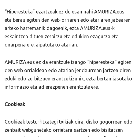
“Hiperesteka” ezartzeak ez du esan nahi AMURIZA.eus
eta berau egiten den web-orriaren edo atariaren jabearen
arteko harremanik dagoenik, ezta AMURIZA.eus-k
eskaintzen dituen zerbitzu eta edukien ezagutza eta
onarpena ere. aipatutako atarian.
AMURIZA.eus ez da erantzule izango “hiperesteka” egiten
den web orrialdean edo atarian jendaurrean jartzen diren
eduki edo zerbitzuen erantzukizunik, ezta bertan jasotako
informazio eta adierazpenen erantzule ere.
Cookieak
Cookieak testu-fitxategi txikiak dira, disko gogorrean edo
zenbait webgunetako orrietara sartzen edo bisitatzen