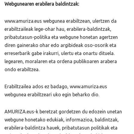
Webgunearen erabilera baldintzak:
www.amuriza.eus webgunea erabiltzean, ulertzen da
erabiltzaileak lege-ohar hau, erabilera-baldintzak,
pribatutasun-politika eta webgune honetan agertzen
diren gainerako ohar edo argibideak oso-osorik eta
erreserbarik gabe irakurri, ulertu eta onartu dituela.
legearen, moralaren eta ordena publikoaren arabera
ondo erabiltzea.
Erabiltzailea ados ez badago, www.amuriza.eus
webgunea erabiltzeari uko egin beharko dio.
AMURIZA.eus-k beretzat gordetzen du edozein unetan
webgune honetako edukiak, informazioa, baldintzak,
erabilera-baldintza hauek, pribatutasun politikak eta