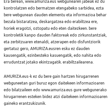
Era berean, www.amuriza.eus webgunearen jabeak ez du
kontrolatzen edo bermatzen etengabeko sarbidea, ezta
bere webgunean dauden elementu eta informazioa behar
bezala bistaratzea, deskargatzea edo erabiltzea ere,
horiek eragotzi, oztopatu edo eten daitezkeen. bere
kontroletik kanpo dauden faktoreak edo zirkunstantziak,
eta zerbitzuaren etenaldi, atzerapen edo disfuntziorik
gertatuz gero, AMURIZA.eusren esku ez dauden
kausengatik, ezinbesteko kasuengatik, edo nahita edo
erruduntzat jotako ekintzagatik. erabiltzailearena.
AMURIZA.eus-k ez du bere gain hartzen hirugarrenen
webguneetan guri buruz egon daitekeen informazioaren
edo bilatzaileen edo www.amuriza.eus gure webgunerako
hirugarrenen esteken bidez atzi daitekeen informazioaren
gaineko erantzukizunik.