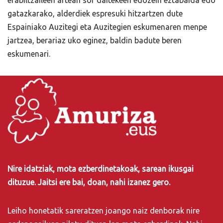
erabiltzaileen artean sor daitekeen edozein eztabaida edo
gatazkarako, alderdiek espresuki hitzartzen dute
Espainiako Auzitegi eta Auzitegien eskumenaren menpe
jartzea, berariaz uko eginez, baldin badute beren
eskumenari.
Nire idatziak, mota ezberdinetakoak, sarean ikusgai
dituzue. Jaitsi ere bai, doan, nahi izanez gero.
Leiho honetatik sareratzen joango naiz denborak nire