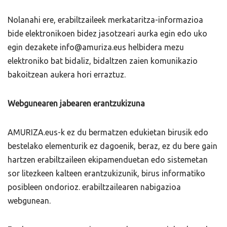
Nolanahi ere, erabiltzaileek merkataritza-informazioa
bide elektronikoen bidez jasotzeari aurka egin edo uko
egin dezakete info@amuriza.eus helbidera mezu
elektroniko bat bidaliz, bidaltzen zaien komunikazio
bakoitzean aukera hori erraztuz.
Webgunearen jabearen erantzukizuna
AMURIZA.eus-k ez du bermatzen edukietan birusik edo
bestelako elementurik ez dagoenik, beraz, ez du bere gain
hartzen erabiltzaileen ekipamenduetan edo sistemetan
sor litezkeen kalteen erantzukizunik, birus informatiko
posibleen ondorioz. erabiltzailearen nabigazioa
webgunean.