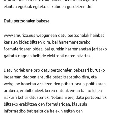
ekintza egokiak egiteko eskubidea gordetzen du.
Datu pertsonalen babesa
www.amuriza.eus webgunean datu pertsonalak hainbat
kanalen bidez biltzen dira, bai harremanetarako
formularioaren bidez, bai gurekin harremanetan jartzeko
gaituta dagoen helbide elektronikoaren bitartez.
Datu horiek une oro datu pertsonalen babesari buruzko
indarrean dagoen araudia betez tratatuko dira, eta
webgune honetan azaltzen den pribatutasun-politikaren
arabera, erabiltzaileek beren datuak eman baino lehen
irakurri behar dituztenak. Nolanahi ere, datu pertsonalak
biltzeko erabiltzen den formularioan, klausula
informatibo bat gaitu da haiekin egiten den